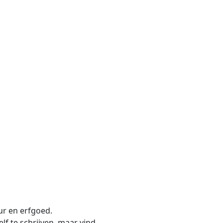
uur en erfgoed.
lf te schrijven, maar vind