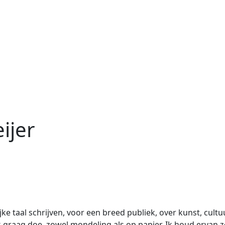
ijer
lijke taal schrijven, voor een breed publiek, over kunst, cult
 graag doe, zowel mondeling als op papier. Ik houd ervan ze